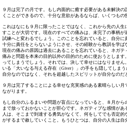
９月は完了の月です。もし内面的に癒す必要がある未解決の
くことができるので、十分な意欲があるならば、いくつもの
これはなにも９月に限ったことではなく、これから先の人生
すことが大切です。現在のすべての痛みは、未完了の事柄が
試練へと変わるでしょう。このことを忘れていると、自分に
十分に責任をとらないようにさせ、その経験から教訓を学ば
現在の痛みの原因は過去にあることを忘れていると、ネガテ
痛みと問題を本来の目的以外の目的のために使おうとします
ってしまうでしょう。それでは、決して幸せにはなりません
いる「大いなる与える存在（Giver）」の手をも隠してし
自分なのではなく、それを超越したスピリットが自分なのだ
９月は完了することによる幸せな充実感のある素晴らしい月
ながります。
もし自分のふるまいや問題が盲点になっていると、８月から
まで放っておかないことが肝心です。ネガティブな感情があ
人は、そこまで到達する勇気がなくて、何をしてでも否定的
がするまで赦していくこと。もうひとつは、自分の人生は