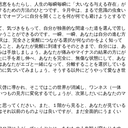
恩恵をもたらし、人生の毎瞬毎瞬に「大いなる与える存在」が
するための方法のひとつです。９月中は、まるで意識の虫食い
までオープンに自分を開くことを何が何でも避けようとするで
て、気づきをもって、自分が独善的な間違った道を選んで苦し
かうことができるのです。一瞬、一瞬、あなたは自分の進む方
天は、完全さと覚醒につながる選択が何なのかをよく知って
ること。あなたが覚醒に到達するそのときまで、自分には、あ
みは手放しましょう。あなたが痛みやマイナスの結果の方にが
たに手を差し伸べ、あなたを完全に、無傷な状態にして、あな
はあなたがエゴと一緒になって、分離することを選択している
のに気づいてみましょう。そうする以外にどうやって愛なき世
天啓に導かれ、そこではこの世界が消滅し、ワンネス（一体
いつもの見方に変化するでしょうが、次第しだいにあなたのマ
と思ってください。また、１階から見ると、あなたが見ている
はそれ以前のものよりは良いですが、まだ全面的にうまくい