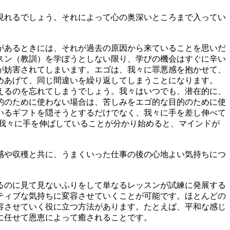
現れるでしょう。それによって心の奥深いところまで入ってい
があるときには、それが過去の原因から来ていることを思いだ
スン（教訓）を学ぼうとしない限り、学びの機会はすぐに辛い
が妨害されてしまいます。エゴは、我々に罪悪感を抱かせて、
めあげて、同じ間違いを繰り返してしまうことになります。
えるのを忘れてしまうでしょう。我々はいつでも、潜在的に、
的のために使わない場合は、苦しみをエゴ的な目的のために使
いるギフトを隠そうとするだけでなく、我々に手を差し伸べて
も我々に手を伸ばしていることが分かり始めると、マインドが
感や収穫と共に、うまくいった仕事の後の心地よい気持ちにつ
るのに見て見ないふりをして単なるレッスンが試練に発展する
ティブな気持ちに変容させていくことが可能です。ほとんどの
容させていく役に立つ方法があります。たとえば、平和な感じ
恩恵に任せて恩恵によって癒されることです。