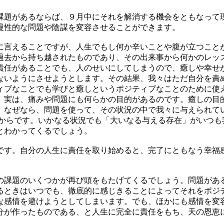
課題があるならば、９月中にそれを解消する機会をともなって
慢性的な問題や陰謀を変容させることができます。
に言えることですが、人生でもし何か辛いことや腹が立つこと
過去から持ち越されたものであり、その出来事から何かのレッ
責任があることでも、人のせいにしてしまうので、癒しや幸せ
ないようにさせようとします。その結果、我々はただ自分を責
ィブなことでも学びと癒しというポジティブなことのために使
。実は、痛みや問題にも何らかの目的があるのです。癒しの目
。なぜなら、問題を使って、その状況の中で我々に与えられて
まうからです。いかなる状況でも「大いなる与える存在」がいつ
とわかってくるでしょう。
です。自分の人生に責任を取り始めると、完了にともなう幸福
の課題のいくつかが再び頭をもたげてくるでしょう。問題があ
るときはいつでも、徹底的に感じきることによってそれをポジ
な感情を避けようとしてしまいます。でも、ほかにも感情を変
自分が作ったものである、と人生に完全に責任をもち、天の