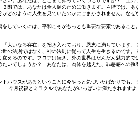
下さい。あなたは、どこまで昇っていくつもりですか？ 上の
。３階では、あなたは全人類のために働きます。４階では、あ
分がどのように人生を見ていたのかにごまかされません。なぜ
習をしていくには、平和こそがもっとも重要な要素であること
、「大いなる存在」を招き入れており、恩恵に満ちています。
の世の法則ではなく、神の法則に従って人生を生きるのです。
く変えるのです。フロアは続き、外の世界はだんだん魅力的で
めたいでしょうか？ あなたは、肉体を越えた、罪悪感への
ントハウスがあるということに今やっと気づいたばかりでも、
！ 今月祝福とミラクルであなたがいっぱいに満たされますよ