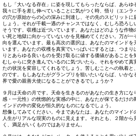
もし「大いなる存在」に姿を現してもらったならば、あらゆ
我々に手を差し伸べていることに気がつく時、悟り（エンラ
の穴が原始からの心の深みに到達し、その先のスピリットに
しょう。それが千載一遇のチャンスではなく、むしろ恐
そうです。収穫は近づいています。あなたはどのような作物
い死と地獄に向かっていないかを見極めてください。万が一
向を選んでいます。最も高次の選択は、あなたのマインドを
います。あなたの収穫を真実でいっぱいにするとは、つまり
りとあらゆる良いものを受け取るに値する価値があることを
むしゃらに突き進んでいるのに気づいたら、それをやめて真
たの状況を変容してくれるでしょう。苦しむことへの執着と
のです。もしあなたがグランプリを狙いたいならば、いかな
界で愛の親善大使になることができるでしょうか？
９月は天命の月です。天命を生きるのがあなたの生き方にな
感・一元性）の恍惚的な実感の中に、あなたが保てるだけの
インドの中の変化が恒久的なものになるでしょう。
想像してみてください。今まであなたは、あなたのマインド
人生がリアルな現実のものに見えます。それとも、２階から
く、満足がいくものではありません。