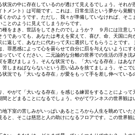
る状況の中に存在しているのが透けて見えるでしょう。それが
イトメント）は可能です。これは、日常生活という夢から覚醒
届くかのようです。ただし、我々が準備していなければ、そこ
ろしいことのように見えてしまうからです。
の種をまき、世話をしてきたのでしょうか？ ９月には注意し
そうであっても、あなたは考えを変えて、喜び、命、天国に向
天に返して、あなたに代わって天に選択してもらうことです。 
は、罪悪感によって心を曇らせて自分に罰を与えないようにす
知っていてください。二元論的な分離の世界での生活の浮き沈
実を選びましょう。そんな状況でも、「大いなる存在」はあな
、苦しまねばならないという思い込みを捨てましょう。そこで
る状況でも「大いなる存在」が愛をもって手を差し伸べている
り、やがて「大いなる存在」を感じる練習をすることによって
期間とどまることになるでしょう。やがてワンネスの世界観は
の地下室の苦しみがいっぱいあるところから人生を眺めていた
見ると、そこは慈悲と人の助けになるフロアです。この世界観